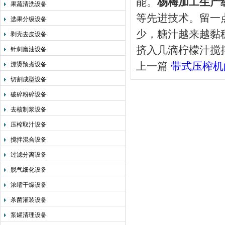
能。
杨梅加工生产
果蔬清洗设备
等先进技术。留一
选果分级设备
少，糖汁越来越黏
剥壳去皮设备
挤入几滴柠檬汁搅
针刺磨油设备
上一篇
带式压榨机
漂烫预煮设备
切割成型设备
破碎粉碎设备
去核制浆设备
压榨取汁设备
搅拌混合设备
过滤分离设备
脱气细化设备
浓缩干燥设备
杀菌灌装设备
泵罐清理设备