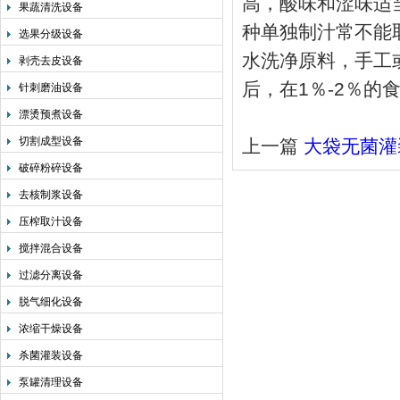
高，酸味和涩味适
果蔬清洗设备
种单独制汁常不能
选果分级设备
水洗净原料，手工
剥壳去皮设备
后，在1％-2％
针刺磨油设备
漂烫预煮设备
切割成型设备
上一篇
大袋无菌灌
破碎粉碎设备
去核制浆设备
压榨取汁设备
搅拌混合设备
过滤分离设备
脱气细化设备
浓缩干燥设备
杀菌灌装设备
泵罐清理设备