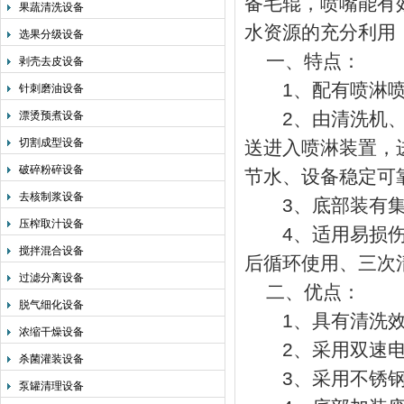
备毛辊，喷嘴能有
果蔬清洗设备
水资源的充分利用
选果分级设备
一、特点：
剥壳去皮设备
1、配有喷淋喷嘴
针刺磨油设备
2、由清洗机、喷
漂烫预煮设备
切割成型设备
送进入喷淋装置，
破碎粉碎设备
节水、设备稳定可
去核制浆设备
3、底部装有集
压榨取汁设备
4、适用易损伤带
搅拌混合设备
后循环使用、三次
过滤分离设备
二、优点：
脱气细化设备
1、具有清洗效
浓缩干燥设备
2、采用双速电机
杀菌灌装设备
3、采用不锈钢
泵罐清理设备