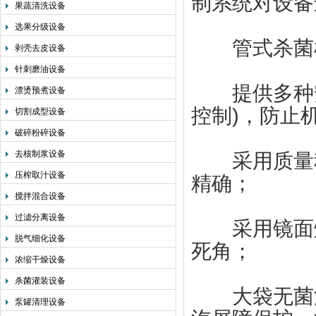
制系统对设备
果蔬清洗设备
选果分级设备
管式杀菌
剥壳去皮设备
针刺磨油设备
提供多种安
漂烫预煮设备
控制)，防止机
切割成型设备
破碎粉碎设备
去核制浆设备
采用质量称
压榨取汁设备
精确；
搅拌混合设备
过滤分离设备
采用镜面焊
脱气细化设备
死角；
浓缩干燥设备
杀菌灌装设备
大袋无菌灌
泵罐清理设备