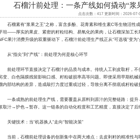
石榴汁前处理：一条产线如何撬动“浆
点击次数：417 更新时间：2026-07-
石榴素有“浆果之王”之称，富含多酚、花青素和维生素C等生物活性成
平坦——厚实的果皮、紧密的籽粒结构、易氧化的果肉，让石榴深加工长期
NFC果汁消费升级的双重驱动下，石榴汁前处理生产线正从“可选项”变为“
从“指尖”到“产线”：前处理为何是核心环节
前处理环节直接决定了石榴汁的品质与成本。传统人工剥皮取籽，不仅
劣变、白色隔膜残留影响口感、籽粒破损率高等问题。即便采用早期机械剥
榴内部结构的差异，造成敲打力度过重或过轻，导致分离不彻底或籽粒破
一条成熟的前处理生产线，需要覆盖从原料到原汁的完整链路：提升→
浆取汁→护色→暂存。这一链条的自动化程度和工艺精度，直接决定了后
关键技术：当“机器换人”走向“智能决策”
当前，石榴前处理设备的创新集中在两大难点：去皮剥籽的精准性与