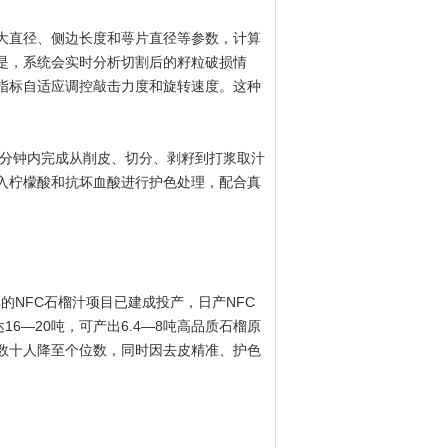
直径、侧边长度和萼片直径等参数，计算
是，系统会实时分析切割后的籽粒破损情
指标自适应调控敲击力度和旋转速度。这种
分钟内完成从削皮、切分、剥籽到打浆取汁
入柠檬酸和抗坏血酸进行护色处理，配合真
NFC石榴汁项目已建成投产，日产NFC
6—20吨，可产出6.4—8吨高品质石榴原
数十人降至个位数，同时因去皮精准、护色