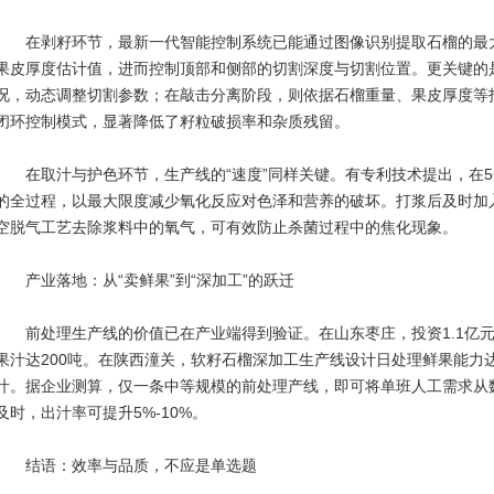
在剥籽环节，最新一代智能控制系统已能通过图像识别提取石榴的最大
果皮厚度估计值，进而控制顶部和侧部的切割深度与切割位置。更关键的
况，动态调整切割参数；在敲击分离阶段，则依据石榴重量、果皮厚度等
闭环控制模式，显著降低了籽粒破损率和杂质残留。
在取汁与护色环节，生产线的“速度”同样关键。有专利技术提出，在5
的全过程，以最大限度减少氧化反应对色泽和营养的破坏。打浆后及时加
空脱气工艺去除浆料中的氧气，可有效防止杀菌过程中的焦化现象。
产业落地：从“卖鲜果”到“深加工”的跃迁
前处理生产线的价值已在产业端得到验证。在山东枣庄，投资1.1亿元的
果汁达200吨。在陕西潼关，软籽石榴深加工生产线设计日处理鲜果能力达1
汁。据企业测算，仅一条中等规模的前处理产线，即可将单班人工需求从
及时，出汁率可提升5%-10%。
结语：效率与品质，不应是单选题