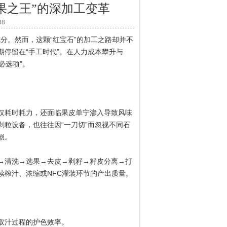
果之王”的深加工变革
08
分。然而，这颗“红宝石”的加工之路却并不
停留在“手工时代”。在人力成本攀升与
必选项”。
耗时耗力，还面临果皮单宁渗入导致风味
粒设备，也往往因“一刀切”而忽视不同石
损。
清洗→选果→去皮→剥籽→籽皮分离→打
续榨汁、浓缩或NFC灌装环节的产出质量。
取汁过程的护色效率。