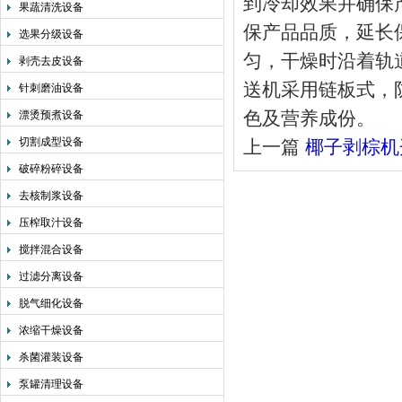
到冷却效果并确保
果蔬清洗设备
保产品品质，延长
选果分级设备
匀，干燥时沿着轨
剥壳去皮设备
送机采用链板式，
针刺磨油设备
色及营养成份。
漂烫预煮设备
切割成型设备
上一篇
椰子剥棕机
破碎粉碎设备
去核制浆设备
压榨取汁设备
搅拌混合设备
过滤分离设备
脱气细化设备
浓缩干燥设备
杀菌灌装设备
泵罐清理设备