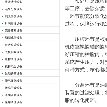
预处理是压榨的
果蔬清洗设备
等工序，去除杂质
选果分级设备
一环节能充分软化
剥壳去皮设备
过程，保障运行稳
针刺磨油设备
漂烫预煮设备
切割成型设备
压榨环节是核心
破碎粉碎设备
机依靠螺旋轴的旋
去核制浆设备
渐压缩的榨膛内，
压榨取汁设备
系统产生压力，对
搅拌混合设备
何种方式，核心都
过滤分离设备
脱气细化设备
分离环节是油脂
浓缩干燥设备
装置的过滤处理，
杀菌灌装设备
脂的转化闭环。
泵罐清理设备