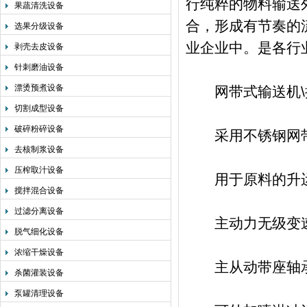
行纯粹的物料输送
果蔬清洗设备
合，形成有节奏的
选果分级设备
业企业中。是各行
剥壳去皮设备
针刺磨油设备
漂烫预煮设备
网带式输送机\
切割成型设备
破碎粉碎设备
采用不锈钢网带
去核制浆设备
压榨取汁设备
用于原料的升运输送 
搅拌混合设备
过滤分离设备
主动力无级变速
脱气细化设备
浓缩干燥设备
主从动带座轴承
杀菌灌装设备
泵罐清理设备