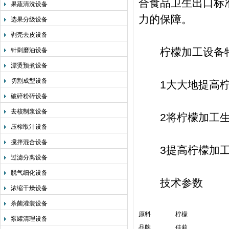
合食品卫生出口标
果蔬清洗设备
力的保障。
选果分级设备
剥壳去皮设备
柠檬加工设备
针刺磨油设备
漂烫预煮设备
切割成型设备
1大大地提高柠
破碎粉碎设备
去核制浆设备
2将柠檬加工生产
压榨取汁设备
搅拌混合设备
3提高柠檬加工
过滤分离设备
脱气细化设备
技术参数
浓缩干燥设备
杀菌灌装设备
原料
柠檬
泵罐清理设备
品牌
佳莉