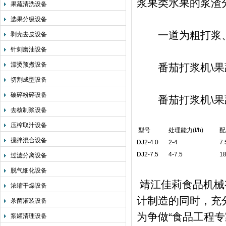
浆果类水果的浆渣
果蔬清洗设备
选果分级设备
一道为粗打浆、
剥壳去皮设备
针刺磨油设备
漂烫预煮设备
番茄打浆机\果
切割成型设备
破碎粉碎设备
番茄打浆机\果
去核制浆设备
压榨取汁设备
型号
处理能力(t/h)
配
搅拌混合设备
DJ2-4.0
2-4
7.
DJ2-7.5
4-7.5
18
过滤分离设备
脱气细化设备
靖江佳莉食品机械
浓缩干燥设备
计制造的同时，充
杀菌灌装设备
为争做“食品工程
泵罐清理设备