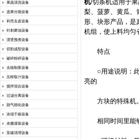
机
/切条机适用于
果蔬清洗设备
梨、菠萝、黄瓜、
选果分级设备
形、块形产品，是
剥壳去皮设备
机组，使上料均匀
针刺磨油设备
漂烫预煮设备
切割成型设备
特点
破碎粉碎设备
去核制浆设备
○用途说明：此机
压榨取汁设备
亮的
搅拌混合设备
过滤分离设备
方块的特殊机。
脱气细化设备
浓缩干燥设备
相同时间里能够干
杀菌灌装设备
泵罐清理设备