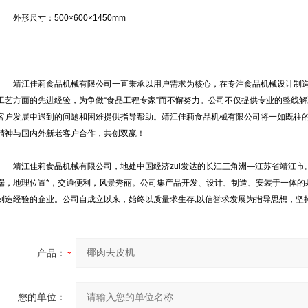
外形尺寸：500×600×1450mm
靖江佳莉食品机械有限公司一直秉承以用户需求为核心，在专注食品机械设计制造
工艺方面的先进经验，为争做“食品工程专家”而不懈努力。公司不仅提供专业的整线
客户发展中遇到的问题和困难提供指导帮助。靖江佳莉食品机械有限公司将一如既往
精神与国内外新老客户合作，共创双赢！
靖江佳莉食品机械有限公司，地处中国经济zui发达的长江三角洲—江苏省靖江市
端，地理位置*，交通便利，风景秀丽。公司集产品开发、设计、制造、安装于一体的
制造经验的企业。公司自成立以来，始终以质量求生存,以信誉求发展为指导思想，坚
产品：
您的单位：