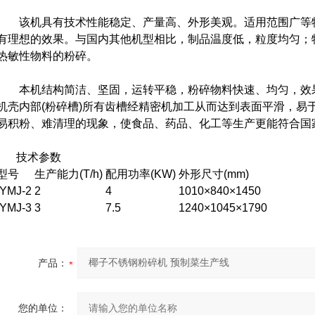
该机具有技术性能稳定、产量高、外形美观。适用范围广等特
有理想的效果。与国内其他机型相比，制品温度低，粒度均匀；
热敏性物料的粉碎。
本机结构简洁、坚固，运转平稳，粉碎物料快速、均匀，效果
机壳内部(粉碎槽)所有齿槽经精密机加工从而达到表面平滑，易
易积粉、难清理的现象，使食品、药品、化工等生产更能符合国
技术参数
型号
生产能力(T/h)
配用功率(KW)
外形尺寸(mm)
YMJ-2
2
4
1010×840×1450
YMJ-3
3
7.5
1240×1045×1790
产品：
您的单位：