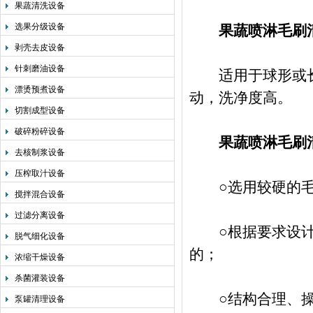
果蔬清洗设备
选果分级设备
果蔬喷淋毛刷
剥壳去皮设备
针刺磨油设备
适用于球形或长
漂烫预煮设备
动，洗净度高。
切割成型设备
破碎粉碎设备
果蔬喷淋毛刷
去核制浆设备
压榨取汁设备
○选用较硬的毛
搅拌混合设备
过滤分离设备
○根据要求设计，
脱气细化设备
的；
浓缩干燥设备
杀菌灌装设备
○结构合理、操
泵罐清理设备