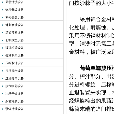
门按沙棘子的大小
果蔬清洗设备
选果分级设备
剥壳去皮设备
采用铝合金材料
针刺磨油设备
化处理，耐腐蚀。
漂烫预煮设备
采用不锈钢材料制
切割成型设备
型，清洗时无需工
破碎粉碎设备
金材料，被广泛应
去核制浆设备
压榨取汁设备
葡萄单螺旋压
搅拌混合设备
分、榨汁部分、出
过滤分离设备
分进料螺旋、压榨
脱气细化设备
止退装置来实现，
浓缩干燥设备
经螺旋榨出的果蔬
杀菌灌装设备
筛筒末端的迫门排
泵罐清理设备