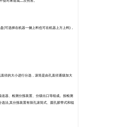
不会对果造成二次伤害。
(可选择在机器一侧上料也可在机器上方上料)，
直径的大小进行分选，滚筒是由孔直径逐级加大
输送器、检测分拣装置、分级出口等组成。按检测
分选法,其分拣装置有筛孔滚筒式、圆孔胶带式和辊