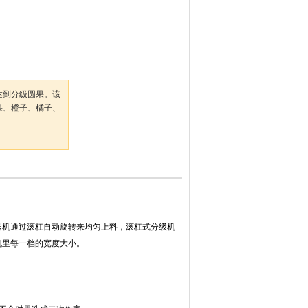
达到分级圆果。该
果、橙子、橘子、
机通过滚杠自动旋转来均匀上料，滚杠式分级机
机里每一档的宽度大小。