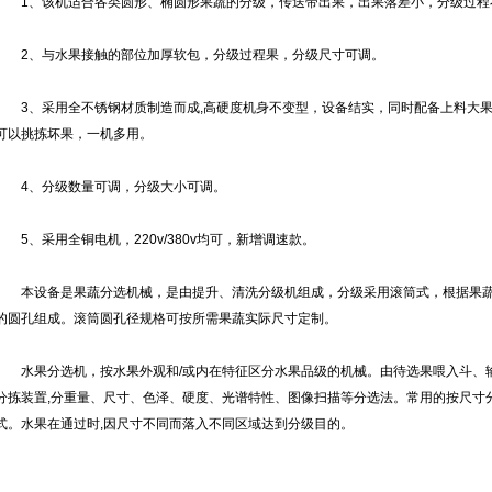
1、该机适合各类圆形、椭圆形果蔬的分级，传送带出果，出果落差小，分级过程
2、与水果接触的部位加厚软包，分级过程果，分级尺寸可调。
3、采用全不锈钢材质制造而成,高硬度机身不变型，设备结实，同时配备上料大果盘
可以挑拣坏果，一机多用。
4、分级数量可调，分级大小可调。
5、采用全铜电机，220v/380v均可，新增调速款。
本设备是果蔬分选机械，是由提升、清洗分级机组成，分级采用滚筒式，根据果蔬
的圆孔组成。滚筒圆孔径规格可按所需果蔬实际尺寸定制。
水果分选机，按水果外观和/或内在特征区分水果品级的机械。由待选果喂入斗、
分拣装置,分重量、尺寸、色泽、硬度、光谱特性、图像扫描等分选法。常用的按尺寸
式。水果在通过时,因尺寸不同而落入不同区域达到分级目的。