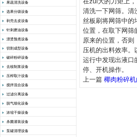
在zui大的力矩上
果蔬清洗设备
清洗一下网筛。清
选果分级设备
丝板刷将网筛中的
剥壳去皮设备
位置，在取下网筛
针刺磨油设备
原来的位置，否则
漂烫预煮设备
切割成型设备
压机的出料效率。
破碎粉碎设备
运行中发现出液口
去核制浆设备
停、开机操作。
压榨取汁设备
上一篇
椰肉粉碎机
搅拌混合设备
过滤分离设备
脱气细化设备
浓缩干燥设备
杀菌灌装设备
泵罐清理设备