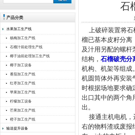
石
产品分类
靖江佳莉食品机械有限公司
上破碎装置将石榴
水果加工生产线
杨梅加工生产线
榴已基本皮籽分离
石榴汁前处理生产线
及汁用另配的螺杆
椰子油前处理加工生产线
结构，
石榴破壳分
椰子加工设备
机构、机架等组成
番茄加工生产线
机圆筒体外再安装
红枣加工生产线
时根据场地要求确
苹果加工生产线
出口其中的两个角
柠檬加工设备
出。
芒果加工生产线
接通主机电机，运
橙子加工生产线
右的物料渣或废报
输送提升设备